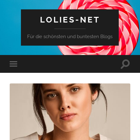
LOLIES-NET
Für die schönsten und buntesten Blogs
Toggle
Toggle
search
mobile
field
menu